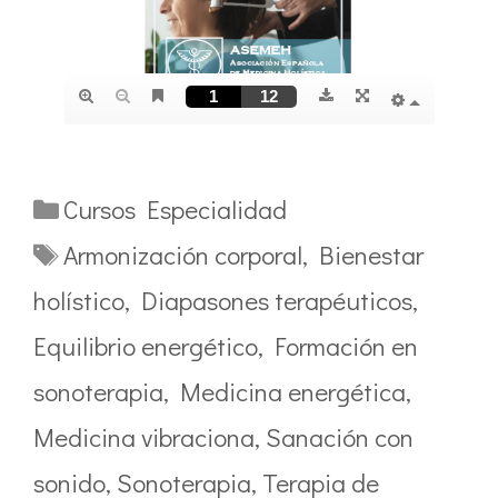
Categorías
Cursos Especialidad
Etiquetas
Armonización corporal
,
Bienestar
holístico
,
Diapasones terapéuticos
,
Equilibrio energético
,
Formación en
sonoterapia
,
Medicina energética
,
Medicina vibraciona
,
Sanación con
sonido
,
Sonoterapia
,
Terapia de