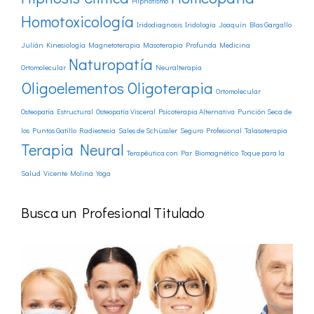
Hipnotismo
Homotoxicología
Iridodiagnosis
Iridología
Joaquín Blas Gargallo
Julián
Kinesiología
Magnetoterapia
Masoterapia Profunda
Medicina
Naturopatía
Ortomolecular
Neuralterapia
Oligoelementos
Oligoterapia
Ortomolecular
Osteopatía Estructural
Osteopatía Visceral
Psicoterapia Alternativa
Punción Seca de
los Puntos Gatillo
Radiestesia
Sales de Schüssler
Seguro Profesional
Talasoterapia
Terapia Neural
Terapéutica con Par Biomagnético
Toque para la
Salud
Vicente Molina
Yoga
Busca un Profesional Titulado