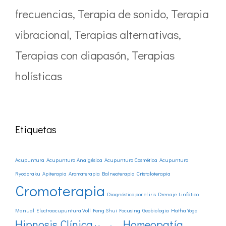
frecuencias
,
Terapia de sonido
,
Terapia
vibracional
,
Terapias alternativas
,
Terapias con diapasón
,
Terapias
holísticas
Etiquetas
Acupuntura
Acupuntura Analgésica
Acupuntura Cosmética
Acupuntura
Ryodoraku
Apiterapia
Aromaterapia
Balneoterapia
Cristaloterapia
Cromoterapia
Diagnóstico por el iris
Drenaje Linfático
Manual
Electroacupuntura Voll
Feng Shui
Focusing
Geobiologia
Hatha Yoga
Hipnosis Clínica
Homeopatía