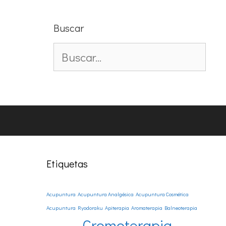
Buscar
Buscar:
Etiquetas
Acupuntura
Acupuntura Analgésica
Acupuntura Cosmética
Acupuntura Ryodoraku
Apiterapia
Aromaterapia
Balneoterapia
Cromoterapia