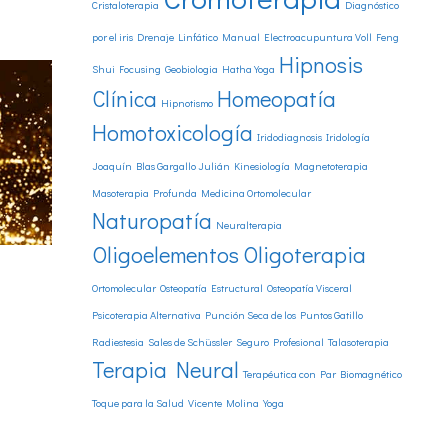
Cristaloterapia
Diagnóstico
por el iris
Drenaje Linfático Manual
Electroacupuntura Voll
Feng
Hipnosis
Shui
Focusing
Geobiologia
Hatha Yoga
Clínica
Homeopatía
Hipnotismo
Homotoxicología
Iridodiagnosis
Iridología
Joaquín Blas Gargallo Julián
Kinesiología
Magnetoterapia
Masoterapia Profunda
Medicina Ortomolecular
Naturopatía
Neuralterapia
Oligoelementos
Oligoterapia
Ortomolecular
Osteopatía Estructural
Osteopatía Visceral
Psicoterapia Alternativa
Punción Seca de los Puntos Gatillo
Radiestesia
Sales de Schüssler
Seguro Profesional
Talasoterapia
Terapia Neural
Terapéutica con Par Biomagnético
Toque para la Salud
Vicente Molina
Yoga