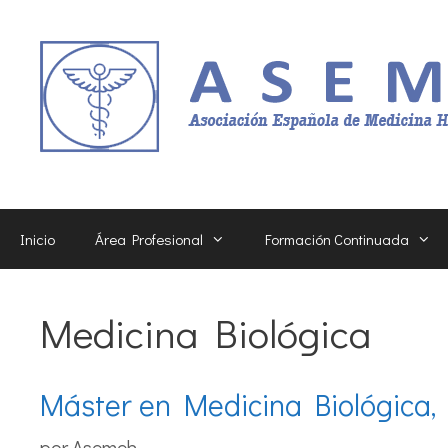
Saltar
al
contenido
Inicio
Área Profesional
Formación Continuada
Medicina Biológica
Máster en Medicina Biológica,
por
Asemeh