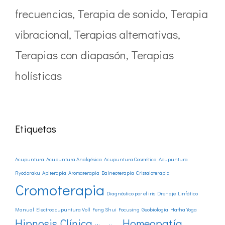
frecuencias
,
Terapia de sonido
,
Terapia
vibracional
,
Terapias alternativas
,
Terapias con diapasón
,
Terapias
holísticas
Etiquetas
Acupuntura
Acupuntura Analgésica
Acupuntura Cosmética
Acupuntura
Ryodoraku
Apiterapia
Aromaterapia
Balneoterapia
Cristaloterapia
Cromoterapia
Diagnóstico por el iris
Drenaje Linfático
Manual
Electroacupuntura Voll
Feng Shui
Focusing
Geobiologia
Hatha Yoga
Hipnosis Clínica
Homeopatía