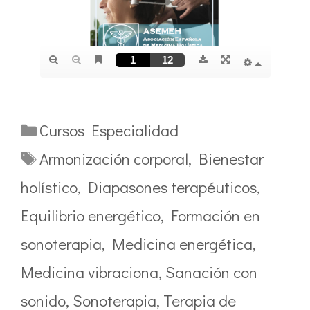
Categorías
Cursos Especialidad
Etiquetas
Armonización corporal
,
Bienestar
holístico
,
Diapasones terapéuticos
,
Equilibrio energético
,
Formación en
sonoterapia
,
Medicina energética
,
Medicina vibraciona
,
Sanación con
sonido
,
Sonoterapia
,
Terapia de