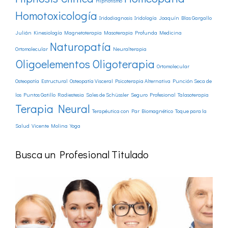
Hipnotismo
Homotoxicología
Iridodiagnosis
Iridología
Joaquín Blas Gargallo
Julián
Kinesiología
Magnetoterapia
Masoterapia Profunda
Medicina
Naturopatía
Ortomolecular
Neuralterapia
Oligoelementos
Oligoterapia
Ortomolecular
Osteopatía Estructural
Osteopatía Visceral
Psicoterapia Alternativa
Punción Seca de
los Puntos Gatillo
Radiestesia
Sales de Schüssler
Seguro Profesional
Talasoterapia
Terapia Neural
Terapéutica con Par Biomagnético
Toque para la
Salud
Vicente Molina
Yoga
Busca un Profesional Titulado