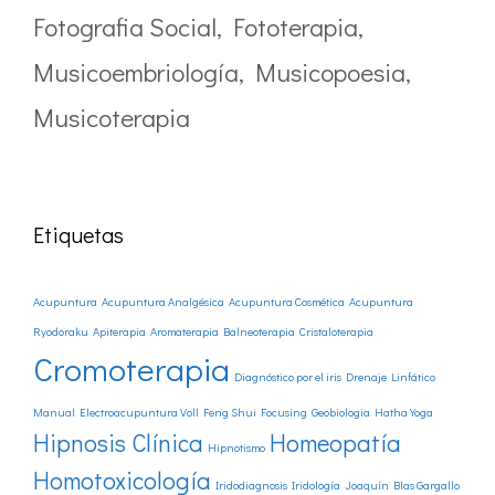
Fotografia Social
,
Fototerapia
,
Musicoembriología
,
Musicopoesia
,
Musicoterapia
Etiquetas
Acupuntura
Acupuntura Analgésica
Acupuntura Cosmética
Acupuntura
Ryodoraku
Apiterapia
Aromaterapia
Balneoterapia
Cristaloterapia
Cromoterapia
Diagnóstico por el iris
Drenaje Linfático
Manual
Electroacupuntura Voll
Feng Shui
Focusing
Geobiologia
Hatha Yoga
Hipnosis Clínica
Homeopatía
Hipnotismo
Homotoxicología
Iridodiagnosis
Iridología
Joaquín Blas Gargallo