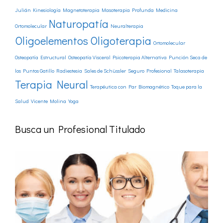
Julián
Kinesiología
Magnetoterapia
Masoterapia Profunda
Medicina
Naturopatía
Ortomolecular
Neuralterapia
Oligoelementos
Oligoterapia
Ortomolecular
Osteopatía Estructural
Osteopatía Visceral
Psicoterapia Alternativa
Punción Seca de
los Puntos Gatillo
Radiestesia
Sales de Schüssler
Seguro Profesional
Talasoterapia
Terapia Neural
Terapéutica con Par Biomagnético
Toque para la
Salud
Vicente Molina
Yoga
Busca un Profesional Titulado