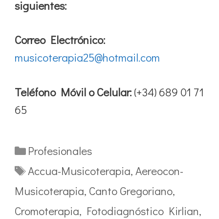
siguientes:
Correo Electrónico:
musicoterapia25@hotmail.com
Teléfono Móvil o Celular:
(+34) 689 01 71
65
Categorías
Profesionales
Etiquetas
Accua-Musicoterapia
,
Aereocon-
Musicoterapia
,
Canto Gregoriano
,
Cromoterapia
,
Fotodiagnóstico Kirlian
,