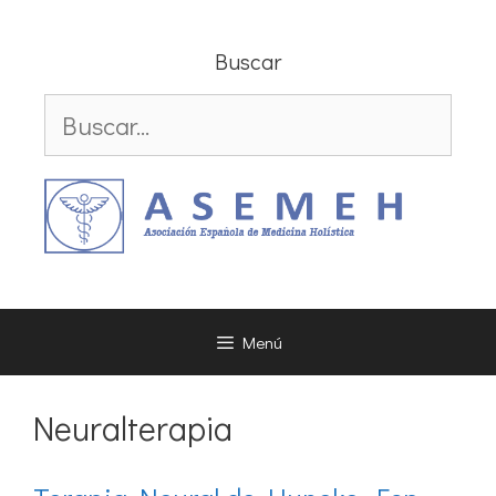
Saltar
al
Buscar
contenido
Buscar:
Menú
Neuralterapia