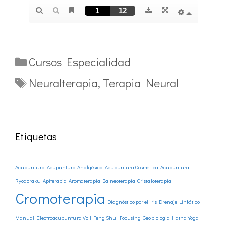
Categorías
Cursos Especialidad
Etiquetas
Neuralterapia
,
Terapia Neural
Etiquetas
Acupuntura
Acupuntura Analgésica
Acupuntura Cosmética
Acupuntura
Ryodoraku
Apiterapia
Aromaterapia
Balneoterapia
Cristaloterapia
Cromoterapia
Diagnóstico por el iris
Drenaje Linfático
Manual
Electroacupuntura Voll
Feng Shui
Focusing
Geobiologia
Hatha Yoga