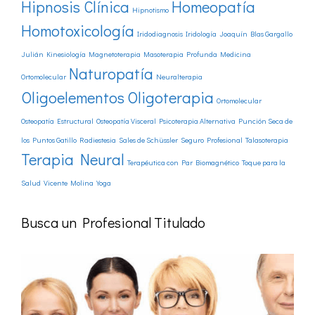
Hipnosis Clínica
Homeopatía
Hipnotismo
Homotoxicología
Iridodiagnosis
Iridología
Joaquín Blas Gargallo
Julián
Kinesiología
Magnetoterapia
Masoterapia Profunda
Medicina
Naturopatía
Ortomolecular
Neuralterapia
Oligoelementos
Oligoterapia
Ortomolecular
Osteopatía Estructural
Osteopatía Visceral
Psicoterapia Alternativa
Punción Seca de
los Puntos Gatillo
Radiestesia
Sales de Schüssler
Seguro Profesional
Talasoterapia
Terapia Neural
Terapéutica con Par Biomagnético
Toque para la
Salud
Vicente Molina
Yoga
Busca un Profesional Titulado